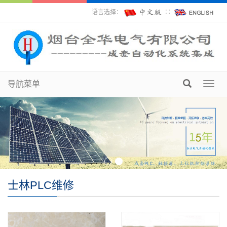
语言选择：
∷
导航菜单
Toggl
navig
士林PLC维修