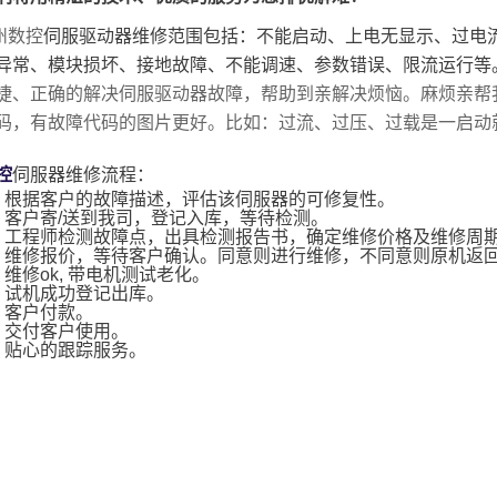
州数控
伺服驱动器维修范围包括：不能启动、上电无显示、过电
异常、模块损坏、接地故障、不能调速、参数错误、限流运行等
捷、正确的解决伺服驱动器故障，帮助到亲解决烦恼。麻烦亲帮
码，有故障代码的图片更好。比如：过流、过压、过载是一启动
控
伺服器维修流程：
：根据客户的故障描述，评估该伺服器的可修复性。
：客户寄/送到我司，登记入库，等待检测。
：工程师检测故障点，出具检测报告书，确定维修价格及维修周
：维修报价，等待客户确认。同意则进行维修，不同意则原机返
：维修ok, 带电机测试老化。
：试机成功登记出库。
：客户付款。
：交付客户使用。
：贴心的跟踪服务。