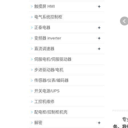
+
触摸屏 HMI
电气系统控制柜
+
正泰电器
+
变频器 inverter
+
直流调速器
伺服电机/伺服驱动器
步进驱动器/电机
传感器/仪表/编码器
开关电源/UPS
工控机维修
配电柜/控制柜机壳
专
+
解密
务。我