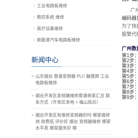
工业电路板维修
广
数控系统 维修
编码器
为了快
医疗设备维修
报警代
新能源汽车电路板维修
广州数
第1步
新闻中心
第2步
第3步
第4步
山东烟台 靠谱变频器 PLC 触摸屏 工业
第5步
第6步
电路板维修
第7步
第8步
烟台开发区变频器维修靠谱商家汇总 联
第9步
系方式（开发区本地 + 福山就近）
烟台开发区有维修变频器的吗 哪家维修
快 收费低 评价好 烟台 变频器维修 哪家
水平高 哪家服务好 哪